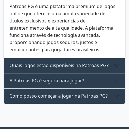
Patroas PG é uma plataforma premium de jogos
online que oferece uma ampla variedade de
títulos exclusivos e experiências de
entretenimento de alta qualidade. A plataforma
funciona através de tecnologia avançada,
proporcionando jogos seguros, justos e
emocionantes para jogadores brasileiros.
Quais jogos estão disponíveis na Patroas PG?
A Patroas PG é segura para jogar?
Como posso começar a jogar na Patroas PG?