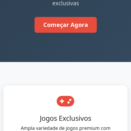
exclusivas
Começar Agora
Jogos Exclusivos
Ampla variedade de jogos premium com