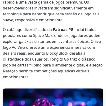
rápido a uma vasta gama de jogos premium. Os
desenvolvedores investiram significativamente em
tecnologia para garantir que cada sessão de jogo seja
suave, responsiva e emocionante.
O catálogo diversificado da
Patroas PG
inclui títulos
populares como Space Max, onde os jogadores podem
explorar galáxias distantes em aventuras épicas. O Evo
Jogo Ao Vivo oferece uma experiência imersiva com
dealers reais, enquanto Blocky Block desafia a
criatividade dos usuários. Tongits Go traz o clássico
jogo de cartas filipino para o ambiente digital, e a seção
Natação permite competições aquáticas virtuais
emocionantes.