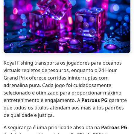
Royal Fishing transporta os jogadores para oceanos
virtuais repletos de tesouros, enquanto o 24 Hour
Grand Prix oferece corridas ininterruptas com
adrenalina pura. Cada jogo foi cuidadosamente
selecionado e otimizado para proporcionar máximo
entretenimento e engajamento. A
Patroas PG
garante
que todos os títulos atendam aos mais altos padrões
de qualidade e justiça.
A segurança é uma prioridade absoluta na
Patroas PG
.