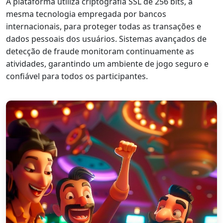
A plataforma utiliza criptografia SSL de 256 bits, a
mesma tecnologia empregada por bancos
internacionais, para proteger todas as transações e
dados pessoais dos usuários. Sistemas avançados de
detecção de fraude monitoram continuamente as
atividades, garantindo um ambiente de jogo seguro e
confiável para todos os participantes.