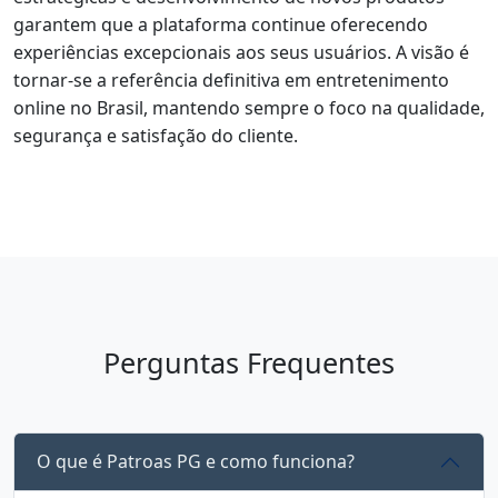
garantem que a plataforma continue oferecendo
experiências excepcionais aos seus usuários. A visão é
tornar-se a referência definitiva em entretenimento
online no Brasil, mantendo sempre o foco na qualidade,
segurança e satisfação do cliente.
Perguntas Frequentes
O que é Patroas PG e como funciona?