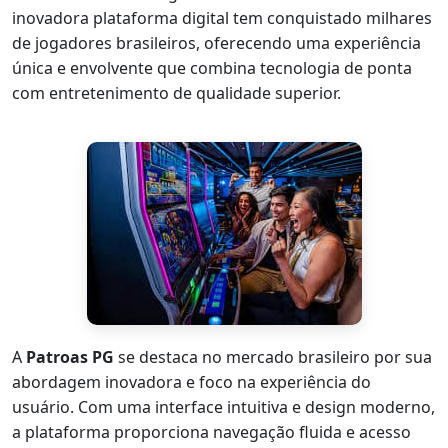
inovadora plataforma digital tem conquistado milhares
de jogadores brasileiros, oferecendo uma experiência
única e envolvente que combina tecnologia de ponta
com entretenimento de qualidade superior.
A
Patroas PG
se destaca no mercado brasileiro por sua
abordagem inovadora e foco na experiência do
usuário. Com uma interface intuitiva e design moderno,
a plataforma proporciona navegação fluida e acesso