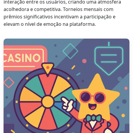
interação entre os usuários, criando uma atmosfera
acolhedora e competitiva. Torneios mensais com
prêmios significativos incentivam a participação e
elevam o nível de emoção na plataforma.