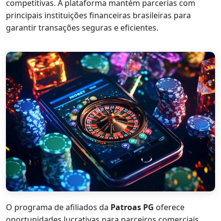
competitivas. A plataforma mantém parcerias com
principais instituições financeiras brasileiras para
garantir transações seguras e eficientes.
O programa de afiliados da
Patroas PG
oferece
oportunidades lucrativas para parceiros comerciais.