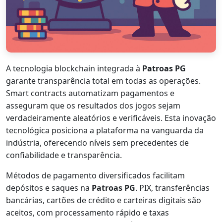
A tecnologia blockchain integrada à
Patroas PG
garante transparência total em todas as operações.
Smart contracts automatizam pagamentos e
asseguram que os resultados dos jogos sejam
verdadeiramente aleatórios e verificáveis. Esta inovação
tecnológica posiciona a plataforma na vanguarda da
indústria, oferecendo níveis sem precedentes de
confiabilidade e transparência.
Métodos de pagamento diversificados facilitam
depósitos e saques na
Patroas PG
. PIX, transferências
bancárias, cartões de crédito e carteiras digitais são
aceitos, com processamento rápido e taxas